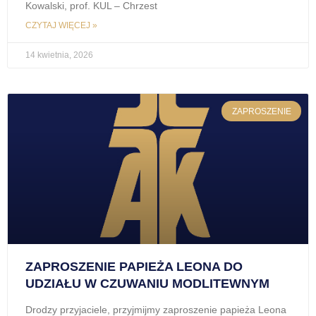
Kowalski, prof. KUL – Chrzest
CZYTAJ WIĘCEJ »
14 kwietnia, 2026
ZAPROSZENIE
ZAPROSZENIE PAPIEŻA LEONA DO
UDZIAŁU W CZUWANIU MODLITEWNYM
Drodzy przyjaciele, przyjmijmy zaproszenie papieża Leona