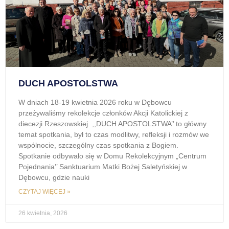
DUCH APOSTOLSTWA
W dniach 18-19 kwietnia 2026 roku w Dębowcu
przeżywaliśmy rekolekcje członków Akcji Katolickiej z
diecezji Rzeszowskiej. ,,DUCH APOSTOLSTWA’’ to główny
temat spotkania, był to czas modlitwy, refleksji i rozmów we
wspólnocie, szczególny czas spotkania z Bogiem.
Spotkanie odbywało się w Domu Rekolekcyjnym „Centrum
Pojednania’’ Sanktuarium Matki Bożej Saletyńskiej w
Dębowcu, gdzie nauki
CZYTAJ WIĘCEJ »
26 kwietnia, 2026