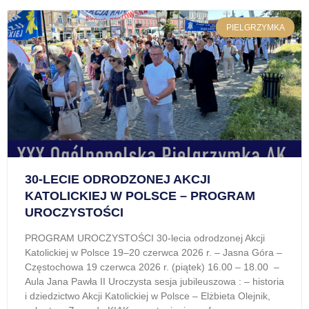
PIELGRZYMKA
30-LECIE ODRODZONEJ AKCJI
KATOLICKIEJ W POLSCE – PROGRAM
UROCZYSTOŚCI
PROGRAM UROCZYSTOŚCI 30-lecia odrodzonej Akcji
Katolickiej w Polsce 19–20 czerwca 2026 r. – Jasna Góra –
Częstochowa 19 czerwca 2026 r. (piątek) 16.00 – 18.00 –
Aula Jana Pawła II Uroczysta sesja jubileuszowa : – historia
i dziedzictwo Akcji Katolickiej w Polsce – Elżbieta Olejnik,