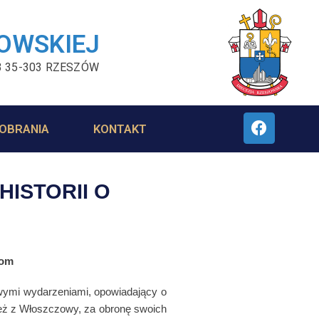
ZOWSKIEJ
3 35-303 RZESZÓW
OBRANIA
KONTAKT
ISTORII O
iom
ziwymi wydarzeniami, opowiadający o
ież z Włoszczowy, za obronę swoich