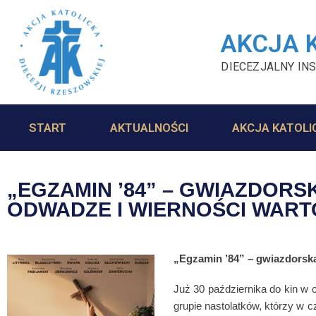
AKCJA 
DIECEZJALNY INS
START
AKTUALNOŚCI
AKCJA KATOLI
„EGZAMIN ’84” – GWIAZDORS
ODWADZE I WIERNOŚCI WAR
„Egzamin ’84” – gwiazdorska
Już 30 października do kin w 
grupie nastolatków, którzy w 