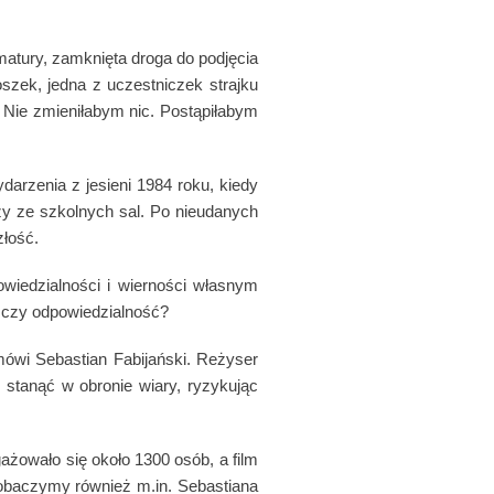
atury, zamknięta droga do podjęcia
szek, jedna z uczestniczek strajku
– Nie zmieniłabym nic. Postąpiłabym
ydarzenia z jesieni 1984 roku, kiedy
y ze szkolnych sal. Po nieudanych
złość.
owiedzialności i wierności własnym
ę czy odpowiedzialność?
 mówi Sebastian Fabijański. Reżyser
 stanąć w obronie wiary, ryzykując
ażowało się około 1300 osób, a film
 zobaczymy również m.in. Sebastiana