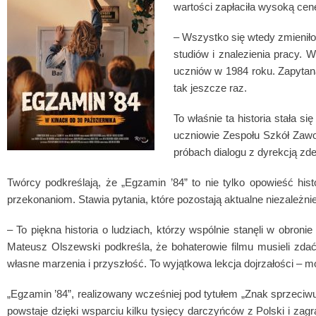
wartości zapłaciła wysoką cen
– Wszystko się wtedy zmienił
studiów i znalezienia pracy.
uczniów w 1984 roku. Zapytana
tak jeszcze raz.
To właśnie ta historia stała s
uczniowie Zespołu Szkół Zawo
próbach dialogu z dyrekcją zde
Twórcy podkreślają, że „Egzamin ’84” to nie tylko opowieść hist
przekonaniom. Stawia pytania, które pozostają aktualne niezależ
– To piękna historia o ludziach, którzy wspólnie stanęli w obron
Mateusz Olszewski podkreśla, że bohaterowie filmu musieli zdać
własne marzenia i przyszłość. To wyjątkowa lekcja dojrzałości – m
„Egzamin ’84”, realizowany wcześniej pod tytułem „Znak sprzeciwu
powstaje dzięki wsparciu kilku tysięcy darczyńców z Polski i zagr