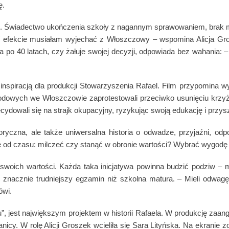
ę.
o. Świadectwo ukończenia szkoły z nagannym sprawowaniem, brak m
 W efekcie musiałam wyjechać z Włoszczowy – wspomina Alicja Gro
 po 40 latach, czy żałuje swojej decyzji, odpowiada bez wahania: 
ię inspiracją dla produkcji Stowarzyszenia Rafael. Film przypomina w
dowych we Włoszczowie zaprotestowali przeciwko usunięciu krzyż
cydowali się na strajk okupacyjny, ryzykując swoją edukację i przys
oryczna, ale także uniwersalna historia o odwadze, przyjaźni, odp
nie od czasu: milczeć czy stanąć w obronie wartości? Wybrać wygod
ie swoich wartości. Każda taka inicjatywa powinna budzić podziw –
 znacznie trudniejszy egzamin niż szkolna matura. – Mieli odwagę
ówi.
”, jest największym projektem w historii Rafaela. W produkcję zaang
anicy. W rolę Alicji Groszek wcieliła się Sara Lityńska. Na ekranie