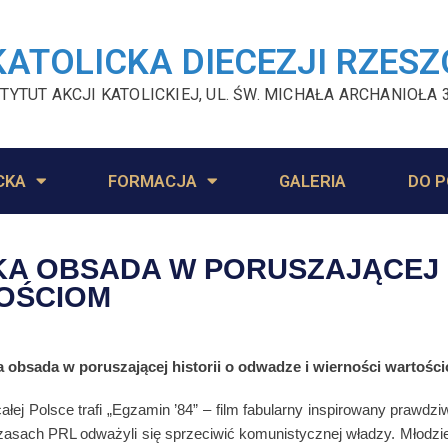
KATOLICKA DIECEZJI RZES
TYTUT AKCJI KATOLICKIEJ, UL. ŚW. MICHAŁA ARCHANIOŁA 
CKA
FORMACJA
GALERIA
DO P
KA OBSADA W PORUSZAJĄCEJ H
TOŚCIOM
 obsada w poruszającej historii o odwadze i wierności wartośc
całej Polsce trafi „Egzamin ’84” – film fabularny inspirowany prawd
czasach PRL odważyli się sprzeciwić komunistycznej władzy. Młodz