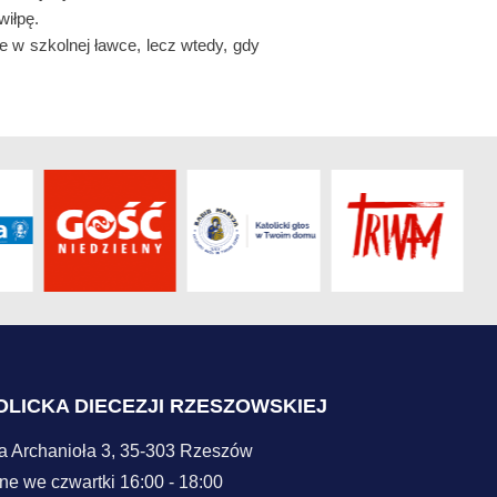
wiłpę.
e w szkolnej ławce, lecz wtedy, gdy
OLICKA DIECEZJI RZESZOWSKIEJ
ła Archanioła 3, 35-303 Rzeszów
ne we czwartki 16:00 - 18:00