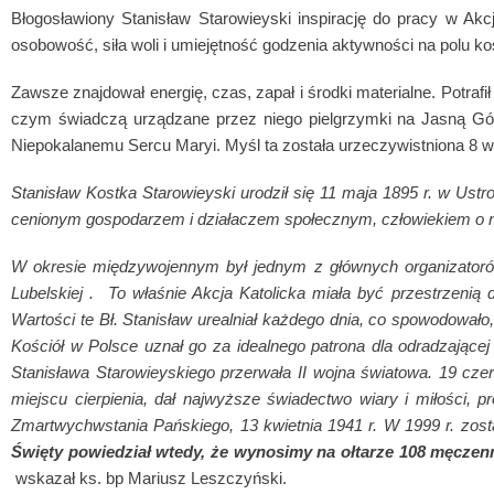
Błogosławiony Stanisław Starowieyski inspirację do pracy w Akcj
osobowość, siła woli i umiejętność godzenia aktywności na polu 
Zawsze znajdował energię, czas, zapał i środki materialne. Potrafi
czym świadczą urządzane przez niego pielgrzymki na Jasną Górę
Niepokalanemu Sercu Maryi. Myśl ta została urzeczywistniona 8 w
Stanisław Kostka Starowieyski urodził się 11 maja 1895 r. w Ustrob
cenionym gospodarzem i działaczem społecznym, człowiekiem o niezw
W okresie międzywojennym był jednym z głównych organizatorów 
Lubelskiej . To właśnie Akcja Katolicka miała być przestrzenią d
Wartości te Bł. Stanisław urealniał każdego dnia, co spowodowało
Kościół w Polsce uznał go za idealnego patrona dla odradzającej 
Stanisława Starowieyskiego przerwała II wojna światowa. 19 cze
miejscu cierpienia, dał najwyższe świadectwo wiary i miłości,
Zmartwychwstania Pańskiego, 13 kwietnia 1941 r. W 1999 r. zost
Święty powiedział wtedy, że wynosimy na ołtarze 108 męczennik
wskazał ks. bp Mariusz Leszczyński.