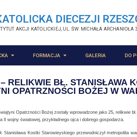
KATOLICKA DIECEZJI RZES
TYTUT AKCJI KATOLICKIEJ, UL. ŚW. MICHAŁA ARCHANIOŁA 
CKA
FORMACJA
GALERIA
DO P
– RELIKWIE BŁ. STANISŁAWA 
NI OPATRZNOŚCI BOŻEJ W WA
ątyni Opatrzności Bożej zostały wprowadzone jako 25, relikwie bł.
a II wojny światowej, przykładnego ojca i dobrego gospodarza.
bł. Stanisława Kostki Starowieyskiego przewodniczył metropolita w