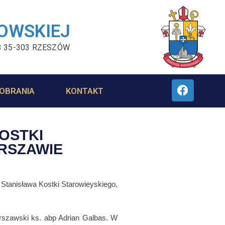
ZOWSKIEJ
3 35-303 RZESZÓW
OBRANIA
KONTAKT
KOSTKI
RSZAWIE
 Stanisława Kostki Starowieyskiego,
arszawski ks. abp Adrian Galbas. W