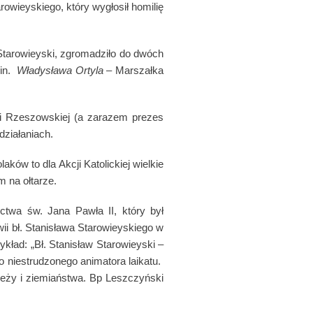
owieyskiego, który wygłosił homilię
 Starowieyski, zgromadziło do dwóch
in.
Władysława Ortyla –
Marszałka
ji Rzeszowskiej (a zarazem prezes
działaniach.
ków to dla Akcji Katolickiej wielkie
m na ołtarze.
ctwa św. Jana Pawła II, który był
ii bł. Stanisława Starowieyskiego w
kład: „Bł. Stanisław Starowieyski –
o niestrudzonego animatora laikatu.
dzieży i ziemiaństwa. Bp Leszczyński