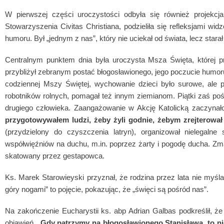
W pierwszej części uroczystości odbyła się również projekcja
Stowarzyszenia Civitas Christiana, podzieliła się refleksjami w
humoru. Był „jednym z nas”, który nie uciekał od świata, lecz stara
Centralnym punktem dnia była uroczysta Msza Święta, której pr
przybliżył zebranym postać błogosławionego, jego poczucie humoru. 
codziennej Mszy Świętej, wychowanie dzieci było surowe, ale p
robotników rolnych, pomagał też innym ziemianom. Piątki za
drugiego człowieka. Zaangażowanie w Akcję Katolicką zaczynało
przygotowywałem ludzi, żeby żyli godnie, żebym zrejterował 
(przydzielony do czyszczenia latryn), organizował nielegal
współwięźniów na duchu, m.in. poprzez żarty i pogodę ducha. Zmar
skatowany przez gestapowca.
Ks. Marek Starowieyski przyznał, że rodzina przez lata nie myśla
góry nogami” to pojęcie, pokazując, że „święci są pośród nas”.
Na zakończenie Eucharystii ks. abp Adrian Galbas podkreślił, ż
objawień. „
Gdy patrzymy na błogosławionego Stanisława, to ni