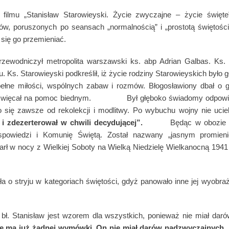
 filmu „Stanisław Starowieyski. Życie zwyczajne – życie święte
idzów, poruszonych po seansach „normalnością” i „prostotą świętoś
ł się go przemieniać.
zewodniczył metropolita warszawski ks. abp Adrian Galbas. Ks. p
Ks. Starowieyski podkreślił, iż życie rodziny Starowieyskich było gł
ełne miłości, wspólnych zabaw i rozmów. Błogosławiony dbał o go
ś poświęcał na pomoc biednym. Był głęboko świadomy odpowied
 się zawsze od rekolekcji i modlitwy. Po wybuchu wojny nie ucie
i zdezerterował w chwili decydującej”.
Będąc w obozie Dach
ne spowiedzi i Komunię Świętą. Został nazwany „jasnym promi
ł w nocy z Wielkiej Soboty na Wielką Niedzielę Wielkanocną 1941 r
ła o stryju w kategoriach świętości, gdyż panowało inne jej wyobra
e bł. Stanisław jest wzorem dla wszystkich, ponieważ nie miał d
e ma już żadnej wymówki. On nie miał darów nadzwyczajnych, n