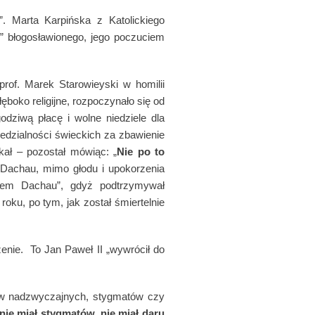
”. Marta Karpińska z Katolickiego
ci” błogosławionego, jego poczuciem
rof. Marek Starowieyski w homilii
ęboko religijne, rozpoczynało się od
dziwą płacę i wolne niedziele dla
zialności świeckich za zbawienie
kał – pozostał mówiąc: „
Nie po to
au, mimo głodu i upokorzenia
eniem Dachau”, gdyż podtrzymywał
oku, po tym, jak został śmiertelnie
żenie. To Jan Paweł II „wywrócił do
arów nadzwyczajnych, stygmatów czy
ie miał stygmatów, nie miał daru