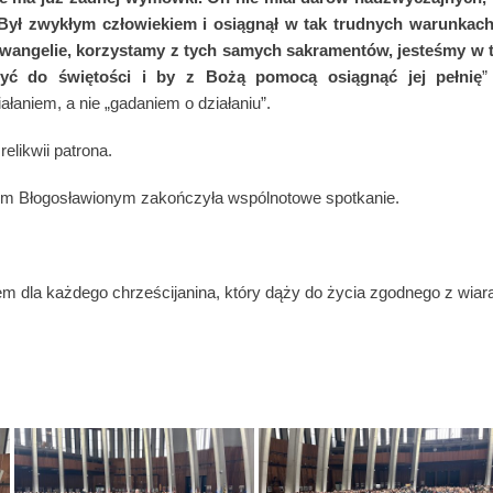
ycy. Był zwykłym człowiekiem i osiągnął w tak trudnych warunk
wangelie, korzystamy z tych samych sakramentów, jesteśmy w 
żyć do świętości i by z Bożą pomocą osiągnąć jej pełnię
”
iałaniem, a nie „gadaniem o działaniu”.
elikwii patrona.
zym Błogosławionym zakończyła wspólnotowe spotkanie.
em dla każdego chrześcijanina, który dąży do życia zgodnego z wiar