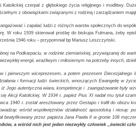
i Katolickiej czerpał z głębokiego życia religijnego i modlitwy. 
kościelnym z obowiązkami związanymi z rodziną i zarządzaniem maj
ł angażować i zapalać ludzi z różnych warstw społecznych do współdz
. W roku 1939 skierował prośbę do biskupa Fulmana, żeby episko
rześnia 1946 roku – przypomniał bp Mariusz Leszczyński.
nej na Podkarpaciu, w rodzinie ziemiańskiej, przywiązanej do wartoś
ykłej energii, wrażliwym i miłosiernym na potrzeby innych, dzielił
i pierwszym wiceprezesem, a potem prezesem Diecezjalnego Insty
ziałania i formacji ludzi świeckich, wnoszących Ewangelię w życie 
, iż Jego autentyczna wiara, kompetencje i zaangażowanie były wzo
się Akcji Katolickiej. W 1934 r. papież Pius XI nadał mu tytuł sz
rwca 1940 r. został aresztowany przez Gestapo i trafił do obozu 
 prowadząc wśród współwięźniów działalność apostolską i niosąc 
ał beatyfikowany przez papieża Jana Pawła II w gronie 108 męczen
ów, a wśród nich jest jeden niezwykły człowiek ,,świecki człowi