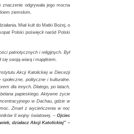
Duże znaczenie odgrywała jego mocna
ątkiem ziemskim.
iałania. Miał kult do Matki Bożej, o
pat Polski poświęcił naród Polski
ci patriotycznych i religijnych. Był
 się swoją wiarą i majątkiem.
tutu Akcji Katolickiej w Diecezji
społeczne, polityczne i kulturalne.
rem dla innych. Dlatego, po latach,
ambelana papieskiego. Aktywne życie
koncentracyjnego w Dachau, gdzie w
pomoc. Zmarł z wycieńczenia w noc
ników II wojny światowej.
–
Ojciec
ek, działacz Akcji Katolickiej”
–