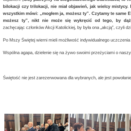
bilokacji czy trilokacji, nie miał objawień, jak wielcy mist
wszystkim mówi: „mogłem ja, możesz ty”. Czytamy te same E
możesz ty”, nikt nie może się wykręcić od tego, by dą
zachęcając członków Akcji Katolickiej, by była ona „akcją”, czyli dz
Po Mszy Świętej wierni mieli możliwość indywidualnego uczczenia r
Wspólna agapa, dzielenie się na żywo swoimi przeżyciami o nas
Świętość nie jest zarezerwowana dla wybranych, ale jest powołani