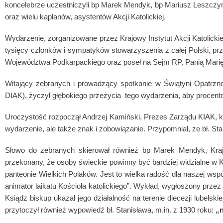
koncelebrze uczestniczyli bp Marek Mendyk, bp Mariusz Leszczyński
oraz wielu kapłanów, asystentów Akcji Katolickiej.
Wydarzenie, zorganizowane przez Krajowy Instytut Akcji Katolickie
tysięcy członków i sympatyków stowarzyszenia z całej Polski, prz
Województwa Podkarpackiego oraz poseł na Sejm RP, Panią Mari
Witający zebranych i prowadzący spotkanie w Świątyni Opatrzn
DIAK), życzył głębokiego przeżycia tego wydarzenia, aby procent
Uroczystość rozpoczął Andrzej Kamiński, Prezes Zarządu KIAK, który
wydarzenie, ale także znak i zobowiązanie. Przypomniał, że bł. Sta
Słowo do zebranych skierował również bp Marek Mendyk, Krajow
przekonany, że osoby świeckie powinny być bardziej widzialne w K
panteonie Wielkich Polaków. Jest to wielka radość dla naszej wspó
animator laikatu Kościoła katolickiego”. Wykład, wygłoszony prze
Ksiądz biskup ukazał jego działalność na terenie diecezji lubelskie
przytoczył również wypowiedź bł. Stanisława, m.in. z 1930 roku:
„