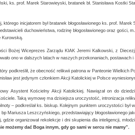
, ks. prof. Marek Starowieyski, bratanek bł. Stanisława Kostki Star
j, którego inicjatorem był bratanek błogosławionego ks. prof. Marek
edstawicieli duchowieństwa, rodzinę błogosławionego oraz gości, m.
ę Kurowską.
ości Bożej Wiceprezes Zarządu KIAK Jeremi Kalkowski, z Diecez
owało ono w dalszych latach w naszych przekonaniach, postawach i 
 podkreślił, że obecność relikwii patrona w Panteonie Wielkich Pola
nisław jest jedynym członkiem Akcji Katolickiej w Polsce wyniesiony
y Asystent Kościelny Akcji Katolickiej. Nawiązał on do dziedzi
ościele. Taką wymowę ma dzisiejsza uroczystość, intronizacja relikw
lnoty – podkreślał ks. biskup. Kolejnym punktem uroczystości był wy
z bp Mariusza Leszczyńskiego, przedstawiający błogosławionego jak
j, gdzie organizował rekolekcje i dni skupienia dla inteligencji, mło
nie możemy dać Boga innym, gdy go sami w sercu nie mamy”.