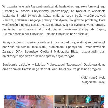
W rozważaniu ksiądz Asystent nawiązał do hasła obecnego roku formacyjnego
: Wierzę w Kościół Chrystusowy, podkreślając, że Kościół to wspólnota
kapłanów i ludzi świeckich, którzy mają ze sobą ściśle współpracować.
Nihilizm, praksizm i negacja prawdy obiektywnej, to główne problemy, które
współcześnie nękają kościół. Naszą odpowiedzią ma być umiłowanie prawdy,
pełnienie czynów miłości i służba drugiemu człowiekowi. Cytując abp Depo „
Nie ma Kościoła bez Chrystusa – nie ma Chrystusa bez Kościoła”.
Po wysłuchaniu rozważania nadszedł czas na dyskusję, w której zebrani mogli
podzielić się swoimi refleksjami, problemami i pomysłami. Przedstawiciele
Zarządu DIAK Bogusław Cieśla i Małgorzata Błażej przedstawili plan
najbliższych wydarzeń oraz inne sprawy organizacyjne.
Serdecznie dziękujemy księdzu Proboszczowi Tadeuszowi Gąsiorowskiemu
oraz członkom Parafialnego Oddziału Akcji Katolickiej za gościnne przyjęcie.
Króluj nam Chryste
Małgorzata Błażej