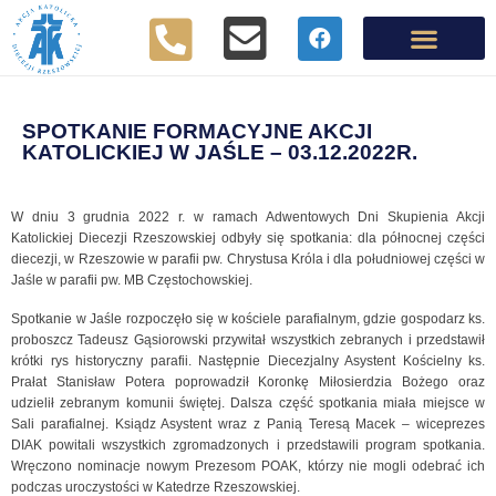
SPOTKANIE FORMACYJNE AKCJI
KATOLICKIEJ W JAŚLE – 03.12.2022R.
W dniu 3 grudnia 2022 r. w ramach Adwentowych Dni Skupienia Akcji
Katolickiej Diecezji Rzeszowskiej odbyły się spotkania: dla północnej części
diecezji, w Rzeszowie w parafii pw. Chrystusa Króla i dla południowej części w
Jaśle w parafii pw. MB Częstochowskiej.
Spotkanie w Jaśle rozpoczęło się w kościele parafialnym, gdzie gospodarz ks.
proboszcz Tadeusz Gąsiorowski przywitał wszystkich zebranych i przedstawił
krótki rys historyczny parafii. Następnie Diecezjalny Asystent Kościelny ks.
Prałat Stanisław Potera poprowadził Koronkę Miłosierdzia Bożego oraz
udzielił zebranym komunii świętej. Dalsza część spotkania miała miejsce w
Sali parafialnej. Ksiądz Asystent wraz z Panią Teresą Macek – wiceprezes
DIAK powitali wszystkich zgromadzonych i przedstawili program spotkania.
Wręczono nominacje nowym Prezesom POAK, którzy nie mogli odebrać ich
podczas uroczystości w Katedrze Rzeszowskiej.