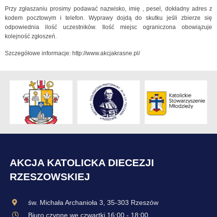
Przy zgłaszaniu prosimy podawać nazwisko, imię , pesel, dokładny adres z
kodem pocztowym i telefon. Wyprawy dojdą do skutku jeśli zbierze się
odpowiednia ilość uczestników. Ilość miejsc ograniczona obowiązuje
kolejność zgłoszeń.
Szczegółowe informacje: http://www.akcjakrasne.pl/
AKCJA KATOLICKA DIECEZJI
RZESZOWSKIEJ
św. Michała Archanioła 3, 35-303 Rzeszów
Biuro czynne we czwartki 16:00 - 18:00