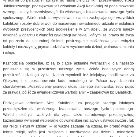
W homilii bp Bałabuch nawiązał do hasła pielgrzymki i przeżywanego Roku
Jubileuszowego, podziękował też członkom Akcji Katolickiej za podejmowanie
szeregu istotnych przedsięwzięć dla właściwego kształtowania naszego życia
społecznego. Wśród nich za wystosowanie apelu zachęcającego wszystkich
katolików i osoby dobrej woli do masowego i świadomego udziału w ostatnich
wyborach prezydenckich oraz podkreślenie w tym apelu, że wyboru należy
dokonać w oparciu o wartości cywilizacji łacińskiej, którymi są: prawo do życia
od poczęcia do naturalnej śmierci, postrzeganie małżeństwa jako związku
kobiety i mężczyzny, prymat rodziców w wychowaniu dzieci, wolność sumienia
i religii.
Kaznodzieja podkreślał, iż są to ciągle aktualne wyznaczniki dla naszego
poruszania się w przestrzeni naszego życia. Wśród budujących dobrą
przestrzeń ludzkiego życia działań wymienił też inicjatywy modlitewne za
Ojczyznę i o poszanowanie ładu moralnego w Polsce czy działania
charytatywne. „Potrzebujemy jasnego głosu, jasnego stanowiska, żeby pójść
za prawdą, pójść za ewangelicznymi wartościami” – zaapelował bp Bałabuch.
Podziękował członkom Akcji Katolickiej za podjęcie szeregu istotnych
przedsięwzięć dla właściwego kształtowania naszego życia społecznego.
Wśród niektórych ważnych dla życia także narodowego przedsięwzięć,
kaznodzieja wymienił wspieranie obywatelskiej inicjatywy ustawodawczej „Tak
dla religii i etyki w szkole”. – To ważne zadanie na dzisiaj, by bronić właśnie
lekcje religii, która jest miejscem i możliwością dla dzieci i młodzieży