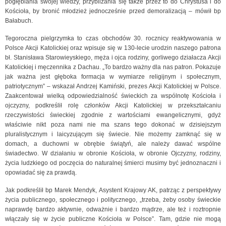
pogłębiania swojej wiedzy, przybliżania się także przez to do Chrystusa i do
Kościoła, by bronić młodzież jednocześnie przed demoralizacją – mówił bp
Bałabuch.
Tegoroczna pielgrzymka to czas obchodów 30. rocznicy reaktywowania w
Polsce Akcji Katolickiej oraz wpisuje się w 130-lecie urodzin naszego patrona
bł. Stanisława Starowieyskiego, męża i ojca rodziny, gorliwego działacza Akcji
Katolickiej i męczennika z Dachau. „To bardzo ważny dla nas patron. Pokazuje
jak ważna jest głęboka formacja w wymiarze religijnym i społecznym,
patriotycznym” – wskazał Andrzej Kamiński, prezes Akcji Katolickiej w Polsce.
Zaakcentował wielką odpowiedzialność świeckich za wspólnotę Kościoła i
ojczyzny, podkreślił rolę członków Akcji Katolickiej w przekształcaniu
rzeczywistości świeckiej zgodnie z wartościami ewangelicznymi, gdyż
właściwie nikt poza nami nie ma szans tego dokonać w dzisiejszym
pluralistycznym i laicyzującym się świecie. Nie możemy zamknąć się w
domach, a duchowni w obrębie świątyń, ale należy dawać wspólne
świadectwo. W działaniu w obronie Kościoła, w obronie Ojczyzny, rodziny,
życia ludzkiego od poczęcia do naturalnej śmierci musimy być jednoznaczni i
opowiadać się za prawdą.
Jak podkreślił bp Marek Mendyk, Asystent Krajowy AK, patrząc z perspektywy
życia publicznego, społecznego i politycznego, „trzeba, żeby osoby świeckie
naprawdę bardzo aktywnie, odważnie i bardzo mądrze, ale też i roztropnie
włączały się w życie publiczne Kościoła w Polsce”. Tam, gdzie nie mogą