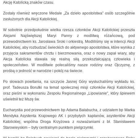
Akcję Katolicką znaków czasu.
Zostały również wręczone Medale „Za dzieło apostolstwa” osób szczególnie
zasłużonych dla Akcji Katolickiej.
W sobotnie przedpołudnie wielka rzesza członków Akcji Katolickiej przeszła
Alejami Najświętszej Maryi Panny z modlitwą różańcową, pod
przewodnictwem ks. Jarosława Sroki i orkiestrą. Modliliśmy się w intencji Akcji
Katolickiej, aby rozbudzać świeckich do aktywnego apostolstwa, które wynika z
przyjęcia sakramentów chrztu i bierzmowania, oraz o nowy zapał wiary, aby
Akcja Katolicka stawała się realną siłą przekształcającą człowieka i
społeczeństwo. W modlitwie polecaliśmy nasze rodziny oraz Ojczyznę, z
prośbą o jedność w narodzie i pokój na świecie.
Po słowach powitania, na szczycie Jasnej Góry wysłuchaliśmy wykładu ks.
prof. Tadeusza Borutki na temat społecznej misji członków Akcji Katolickiej,
oraz pieśni w wykonaniu Zespołu Regionalnego „Lipowianie”, który śpiewem
uświetnił też Mszę św.
Eucharystia pod przewodnictwem bp Adama Bałabucha, z udziałem bp Marka
Mendyka Asystenta Krajowego AK i przybyłych kapłanów, asystentów Akcji
Katolickiej, wspólna Droga Krzyżowa z rozważaniami z bł. Stanisławem
Starowieyskim – były centralnym punktem pielgrzymki.