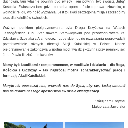
duchowni, tam właśnie powinni być świecy i oni powinni być swoistą „tubą”
Kościoła. Zwłaszcza tam, gdzie potrzeba upominać się o prawa człowieka, o
wolność religii, wolność wyznania. Jest to jakaś szczególna misja i szczególny
czas dla katolików świeckich.
Ważnym punktem pielgrzymowania była Droga Krzyżowa na Wałach
Jasnogórskich z bł. Stanisławem Starowieyskim pod przewodnictwem ks.
Zdzisława Szostaka z Archidiecezji Lubelskiej, gdzie rozważania poprowadzili
przedstawiciele różnych diecezji Akcji Katolickiej w Polsce. Nasze
pielgrzymowanie zakończyła wspólna modlitwa dziękczynna przy pomniku św.
Jana Pawła II i złożenie kwiatów.
Mamy być katolikami z temperamentem, w modlitwie i działaniu – dla Boga,
Kościoła i Ojczyzny – tak najkrócej można scharakteryzować pracę i
formację Akcji Katolickiej.
Maryjo nie opuszczaj nas,
prowadź nas do Syna, aby swą łaską umocnił
nas na drodze naszego apostolstwa i w dziele ewangelizacji.
Króluj nam Chryste!
Małgorzata Jaworska