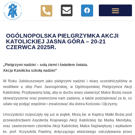
OGÓLNOPOLSKA PIELGRZYMKA AKCJI
KATOLICKIEJ JASNA GÓRA – 20-21
CZERWCA 2025R.
„Pielgrzymi nadziei – solą ziemi i światłem świata.
Akcja Katolicka szkołą nadziei”
W Roku Jubileuszowym jako pielgrzymi nadziei i wiary uczestniczyliśmy w
modlitwie u stóp Pani Jasnogórskiej, w Ogólnopolskiej Pielgrzymce Akcji
Katolickiej. Przybywamy tutaj, aby w duchu wiary zawierzyć Matce Bożej nasze
stowarzyszenie oraz powierzone nam zadania, a także podziękować za to, co
udało się podjąć wspólnie i zrealizować dla dobra Kościoła i Ojczyzny.
Uroczystości rozpoczęły się już w piątek, Mszą św. w Kaplicy Matki Bożej pod
przewodnictwem Asystenta Krajowego Akcji Katolickiej bp Marka Mendyka,
oraz zawierzeniem członków Akcji Katolickiej Matce Najświętszej i wykładem
ks. prof. Krzysztofa Pawliny, dotyczącego właściwego odczytywania przez