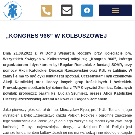
„KONGRES 966” W KOLBUSZOWEJ
Dnia 21.08.2022 r. w Domu Wsparcia Rodziny przy Kolegiacie p.w.
Wszystkich Świętych w Kolbuszowej odbył się „Kongres 966”, którego
organizatorem i dyrektorem był Bogdan Romaniuk z fundacji SOAR, przy
pomocy Akcji Katolickiej Diecezji Rzeszowskiej oraz KUL w Lublinie. W
zamyśle ma to być cykl kilkunastu spotkań. Uczestnikami byli członkowie
Akcji Katolickiej oraz liderzy innych grup kościelnych i świeckich.
Prowadzącym spotkanie był dziennikarz TVP Krzysztof Ziemiec. Zebranych
powitali: proboszcz parafii ks. Lucjan Szumierz, prezes Akcji Katolickiej
Diecezji Rzeszowskiej Jeremi Kalkowski i Bogdan Romaniuk.
Jako pierwszy głos zabrał dr hab. Mieczysław Ryba, prof. KUL. Tematem jego
wystąpienia było: „Dziedzictwo chrztu Polski”. Podkreślił ogromne znaczenie
tego wydarzenia dla Polski, gdyż od niego zaczyna się model życia cywilizacji
łacińskiej. To była najważniejsza decyzja w dziejach Polski. Religia jest
zawsze fundamentem kultury. Jeżeli jej nie ma wchodzą inne ideologie, często