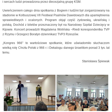
i sercach ludzi prowadzona przez diecezjalną grupę KSM.
Uwieńczeniem całego dnia spotkania z Bogiem i ludźmi był zorganizowany na
stadionie w Kolbuszowej VII Festiwal Psalmów Dawidowych dla upamiętnienia
sprawiedliwych i ocalonych. Program objął część żydowską, ukraińską i
polską. Dochód z biletów przeznaczony był na Narodowy Szpital Dziecięcy w
Kijowie. Koncert prowadzili Magdalena Wolińska –Riedi korespondentka TVP
z Rzymu i Grzegorz Boratyn dziennikarz TVP3 Rzeszów.
„Kongres 966” to wartościowe spotkanie, które uświadomiło słuchaczom
wielką rolę Chrztu Polski z 966 r. i Dekalogu danego Izraelitom ponad 3 tys. lat
temu.
Stanisława Śpiewak