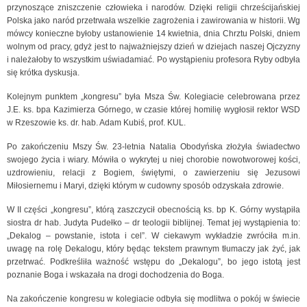
przynoszące zniszczenie człowieka i narodów. Dzięki religii chrześcijańskiej
Polska jako naród przetrwała wszelkie zagrożenia i zawirowania w historii. Wg
mówcy konieczne byłoby ustanowienie 14 kwietnia, dnia Chrztu Polski, dniem
wolnym od pracy, gdyż jest to najważniejszy dzień w dziejach naszej Ojczyzny
i należałoby to wszystkim uświadamiać. Po wystąpieniu profesora Ryby odbyła
się krótka dyskusja.
Kolejnym punktem „kongresu” była Msza Św. Kolegiacie celebrowana przez
J.E. ks. bpa Kazimierza Górnego, w czasie której homilię wygłosił rektor WSD
w Rzeszowie ks. dr. hab. Adam Kubiś, prof. KUL.
Po zakończeniu Mszy Św. 23-letnia Natalia Obodyńska złożyła świadectwo
swojego życia i wiary. Mówiła o wykrytej u niej chorobie nowotworowej kości,
uzdrowieniu, relacji z Bogiem, świętymi, o zawierzeniu się Jezusowi
Miłosiernemu i Maryi, dzięki którym w cudowny sposób odzyskała zdrowie.
W II części „kongresu”, którą zaszczycił obecnością ks. bp K. Górny wystąpiła
siostra dr hab. Judyta Pudełko – dr teologii biblijnej. Temat jej wystąpienia to:
„Dekalog – powstanie, istota i cel”. W ciekawym wykładzie zwróciła m.in.
uwagę na rolę Dekalogu, który będąc tekstem prawnym tłumaczy jak żyć, jak
przetrwać. Podkreśliła ważność wstępu do „Dekalogu”, bo jego istotą jest
poznanie Boga i wskazała na drogi dochodzenia do Boga.
Na zakończenie kongresu w kolegiacie odbyła się modlitwa o pokój w świecie