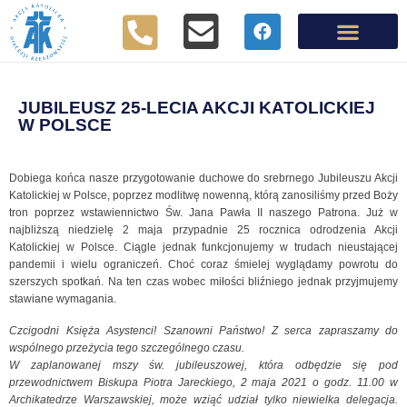
JUBILEUSZ 25-LECIA AKCJI KATOLICKIEJ
W POLSCE
Dobiega końca nasze przygotowanie duchowe do srebrnego Jubileuszu Akcji
Katolickiej w Polsce, poprzez modlitwę nowenną, którą zanosiliśmy przed Boży
tron poprzez wstawiennictwo Św. Jana Pawła II naszego Patrona. Już w
najbliższą niedzielę 2 maja przypadnie 25 rocznica odrodzenia Akcji
Katolickiej w Polsce. Ciągle jednak funkcjonujemy w trudach nieustającej
pandemii i wielu ograniczeń. Choć coraz śmielej wyglądamy powrotu do
szerszych spotkań. Na ten czas wobec miłości bliźniego jednak przyjmujemy
stawiane wymagania.
Czcigodni Księża Asystenci! Szanowni Państwo! Z serca zapraszamy do
wspólnego przeżycia tego szczególnego czasu.
W zaplanowanej mszy św. jubileuszowej, która odbędzie się pod
przewodnictwem Biskupa Piotra Jareckiego, 2 maja 2021 o godz. 11.00 w
Archikatedrze Warszawskiej, może wziąć udział tylko niewielka delegacja.