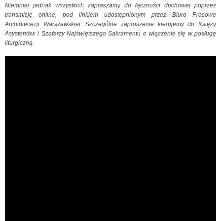
Niemniej jednak wszystkich zapraszamy do łączności duchowej poprzez
transmisję online, pod linkiem udostępnionym przez Biuro Prasowe
Archidiecezji Warszawskiej. Szczególne zaproszenie kierujemy do Księży
Asystentów i Szafarzy Najświętszego Sakramentu o włączenie się w posługę
liturgiczną.