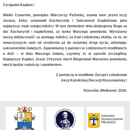
Czcigodni Kapłani !
Wielki Czwartek, pamiątka Wieczerzy Pańskiej, stawia nam przed oczy
Jezusa, który ustanowił Eucharystię i Sakrament Kapłaństwa jako
najwyższy znak swojej miłości. W tym doniosłym dniu dziękujemy Bogu za
dar Eucharystii i kapłaństwa, za łaskę Waszego powołania. Wyra
ż
amy
nasz
ą
wdzięczność za posługę miłości, za trud codziennej służby, za to, że
towarzyszycie nam od urodzenia aż do ostatniej drogi życia, udzielając
sakramentów świętych.
Zapewniamy o pamięci w codziennych modlitwach,
a dziś – w dniu Waszego święta, czynimy to w sposób szczególny.
Najwyższy Kapłan, Jezus Chrystus niech B
ł
ogos
ł
awi Waszemu powołaniu,
niech będzie radością i spełnieniem.
Z pami
ę
ci
ą
w modlitwie Zarząd i członkowie
Akcji Katolickiej Diecezji Rzeszowskiej !
Rzeszów, Wielkanoc 2026.