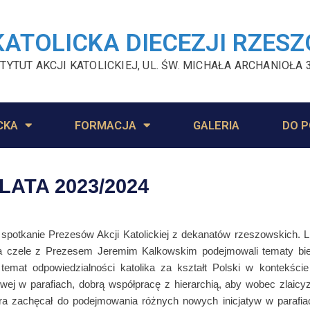
KATOLICKA DIECEZJI RZES
TYTUT AKCJI KATOLICKIEJ, UL. ŚW. MICHAŁA ARCHANIOŁA 
CKA
FORMACJA
GALERIA
DO P
LATA 2023/2024
 spotkanie Prezesów Akcji Katolickiej z dekanatów rzeszowskich.
 czele z Prezesem Jeremim Kalkowskim podejmowali tematy bieżące
 temat odpowiedzialności katolika za kształt Polski w kontekśc
wej w parafiach, dobrą współpracę z hierarchią, aby wobec zlaic
a zachęcał do podejmowania różnych nowych inicjatyw w parafiac