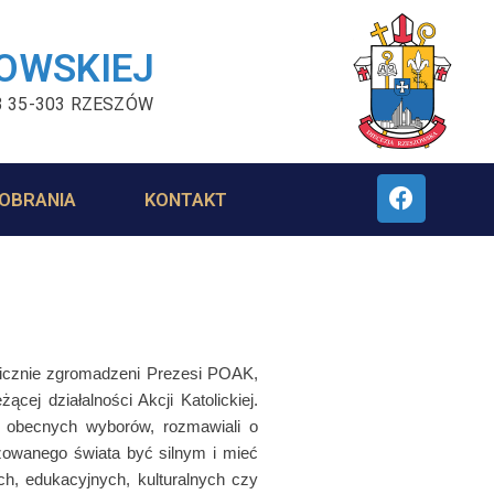
ZOWSKIEJ
3 35-303 RZESZÓW
OBRANIA
KONTAKT
 Licznie zgromadzeni Prezesi POAK,
j działalności Akcji Katolickiej.
ie obecnych wyborów, rozmawiali o
yzowanego świata być silnym i mieć
h, edukacyjnych, kulturalnych czy