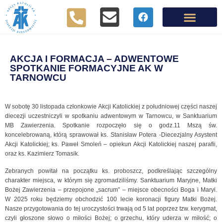
AKCJA I FORMACJA – ADWENTOWE
SPOTKANIE FORMACYJNE AK W
TARNOWCU
W sobotę 30 listopada członkowie Akcji Katolickiej z południowej części naszej
diecezji uczestniczyli w spotkaniu adwentowym w Tarnowcu, w Sanktuarium
MB Zawierzenia. Spotkanie rozpoczęło się o godz.11 Mszą św.
koncelebrowaną, którą sprawował ks. Stanisław Potera -Diecezjalny Asystent
Akcji Katolickiej; ks. Paweł Smoleń – opiekun Akcji Katolickiej naszej parafii,
oraz ks. Kazimierz Tomasik.
Zebranych powitał na początku ks. proboszcz, podkreślając szczególny
charakter miejsca, w którym się zgromadziliśmy. Sanktuarium Maryjne, Matki
Bożej Zawierzenia – przepojone „sacrum” – miejsce obecności Boga i Maryi.
W 2025 roku będziemy obchodzić 100 lecie koronacji figury Matki Bożej.
Nasze przygotowania do tej uroczystości trwają od 5 lat poprzez tzw. kerygmat,
czyli głoszone słowo o miłości Bożej; o grzechu, który uderza w miłość; o