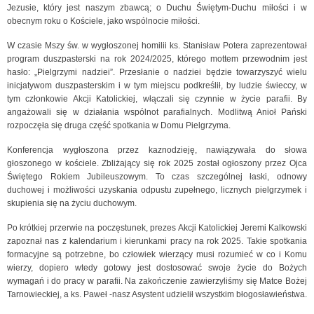
Jezusie, który jest naszym zbawcą; o Duchu Świętym-Duchu miłości i w
obecnym roku o Kościele, jako wspólnocie miłości.
W czasie Mszy św. w wygłoszonej homilii ks. Stanisław Potera zaprezentował
program duszpasterski na rok 2024/2025, którego mottem przewodnim jest
hasło: „Pielgrzymi nadziei”. Przesłanie o nadziei będzie towarzyszyć wielu
inicjatywom duszpasterskim i w tym miejscu podkreślił, by ludzie świeccy, w
tym członkowie Akcji Katolickiej, włączali się czynnie w życie parafii. By
angażowali się w działania wspólnot parafialnych. Modlitwą Anioł Pański
rozpoczęła się druga część spotkania w Domu Pielgrzyma.
Konferencja wygłoszona przez kaznodzieję, nawiązywała do słowa
głoszonego w kościele. Zbliżający się rok 2025 został ogłoszony przez Ojca
Świętego Rokiem Jubileuszowym. To czas szczególnej łaski, odnowy
duchowej i możliwości uzyskania odpustu zupełnego, licznych pielgrzymek i
skupienia się na życiu duchowym.
Po krótkiej przerwie na poczęstunek, prezes Akcji Katolickiej Jeremi Kalkowski
zapoznał nas z kalendarium i kierunkami pracy na rok 2025. Takie spotkania
formacyjne są potrzebne, bo człowiek wierzący musi rozumieć w co i Komu
wierzy, dopiero wtedy gotowy jest dostosować swoje życie do Bożych
wymagań i do pracy w parafii. Na zakończenie zawierzyliśmy się Matce Bożej
Tarnowieckiej, a ks. Paweł -nasz Asystent udzielił wszystkim błogosławieństwa.