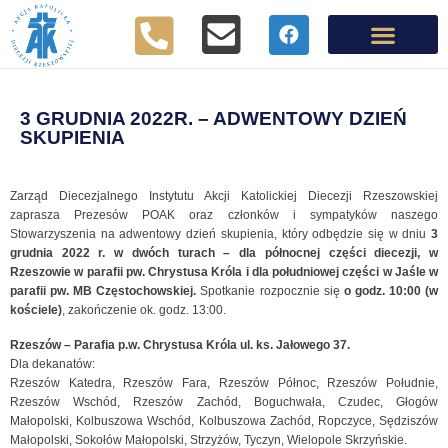
3 GRUDNIA 2022R. – ADWENTOWY DZIEŃ
SKUPIENIA
Zarząd Diecezjalnego Instytutu Akcji Katolickiej Diecezji Rzeszowskiej
zaprasza Prezesów POAK oraz członków i sympatyków naszego
Stowarzyszenia na adwentowy dzień skupienia, który odbędzie się w dniu
3
grudnia 2022 r. w dwóch turach – dla północnej części diecezji, w
Rzeszowie w parafii pw. Chrystusa Króla i dla południowej części w Jaśle w
parafii pw. MB Częstochowskiej.
Spotkanie rozpocznie się
o godz. 10:00 (w
kościele)
, zakończenie ok. godz. 13:00.
Rzeszów – Parafia p.w. Chrystusa Króla ul. ks. Jałowego 37.
Dla dekanatów:
Rzeszów Katedra, Rzeszów Fara, Rzeszów Północ, Rzeszów Południe,
Rzeszów Wschód, Rzeszów Zachód, Boguchwała, Czudec, Głogów
Małopolski, Kolbuszowa Wschód, Kolbuszowa Zachód, Ropczyce, Sędziszów
Małopolski, Sokołów Małopolski, Strzyżów, Tyczyn, Wielopole Skrzyńskie.