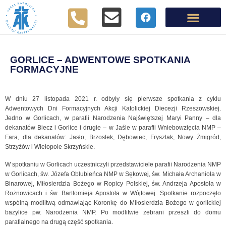
GORLICE – ADWENTOWE SPOTKANIA
FORMACYJNE
W dniu 27 listopada 2021 r. odbyły się pierwsze spotkania z cyklu
Adwentowych Dni Formacyjnych Akcji Katolickiej Diecezji Rzeszowskiej.
Jedno w Gorlicach, w parafii Narodzenia Najświętszej Maryi Panny – dla
dekanatów Biecz i Gorlice i drugie – w Jaśle w parafii Wniebowzięcia NMP –
Fara, dla dekanatów: Jasło, Brzostek, Dębowiec, Frysztak, Nowy Żmigród,
Strzyżów i Wielopole Skrzyńskie.
W spotkaniu w Gorlicach uczestniczyli przedstawiciele parafii Narodzenia NMP
w Gorlicach, św. Józefa Oblubieńca NMP w Sękowej, św. Michała Archanioła w
Binarowej, Miłosierdzia Bożego w Ropicy Polskiej, św. Andrzeja Apostoła w
Rożnowicach i św. Bartłomieja Apostoła w Wójtowej. Spotkanie rozpoczęto
wspólną modlitwą odmawiając Koronkę do Miłosierdzia Bożego w gorlickiej
bazylice pw. Narodzenia NMP. Po modlitwie zebrani przeszli do domu
parafialnego na drugą część spotkania.