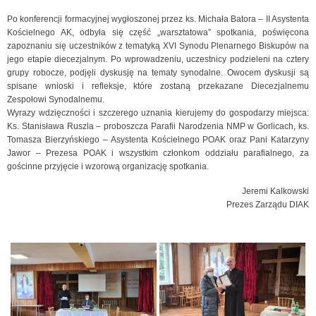
Po konferencji formacyjnej wygłoszonej przez ks. Michała Batora – II Asystenta
Kościelnego AK, odbyła się część „warsztatowa” spotkania, poświęcona
zapoznaniu się uczestników z tematyką XVI Synodu Plenarnego Biskupów na
jego etapie diecezjalnym. Po wprowadzeniu, uczestnicy podzieleni na cztery
grupy robocze, podjęli dyskusję na tematy synodalne. Owocem dyskusji są
spisane wnioski i refleksje, które zostaną przekazane Diecezjalnemu
Zespołowi Synodalnemu.
Wyrazy wdzięczności i szczerego uznania kierujemy do gospodarzy miejsca:
Ks. Stanisława Ruszla – proboszcza Parafii Narodzenia NMP w Gorlicach, ks.
Tomasza Bierzyńskiego – Asystenta Kościelnego POAK oraz Pani Katarzyny
Jawor – Prezesa POAK i wszystkim członkom oddziału parafialnego, za
gościnne przyjęcie i wzorową organizację spotkania.
Jeremi Kalkowski
Prezes Zarządu DIAK