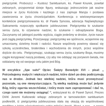
pielgrzymki. Proboszcz – Kustosz Sanktuarium, ks. Paweł Knurek, powitał
zebranych, przypomniał dzieje figury, wskazując jednocześnie jak ważne
miejsce w życiu Kościoła i każdego z nas zajmuje Maryja i postawa
zawierzenia w życiu chrześcijańskim. Konferencja o wielowymiarowym
kontekście pielgrzymowania ks. dr Pawła Synosia, adoracja Najświętszego
Sakramentu rozpoczęły spotkanie jubileuszowe. Pielgrzymka to szukanie
sensu życia, to ożywianie nadziei, to szukanie i odnajdywanie Boga.
Zaczynamy od jakiegoś punktu wyjścia, ciągle jesteśmy w drodze, życie nasze
jest ciągłą pielgrzymką. Przeżywając pielgrzymkę we spólnocie, wzajemnie się
umacniamy, dzielimy troski i radości. Nasze wspólnoty powinny stawać się
szkołą uczestnictwa, braterstwa i wychodzenia do innych, przez wspólne
dojście do celu. Pielgrzymując, szukając sensu życia, szukamy Boga, musimy
ciągle korygować naszą postawę, czy aby nie oddając się porywom świata, nie
oddalamy się od swojego celu jakim jest Bóg.
W encyklice ,,Spe salvi’’ Ojciec Święty Benedykt XVI – pisał: ,,
P
otrzebujemy małych i większych nadziei, które dzień po dniu podtrzymują
nas w drodze. Jednak bez wielkiej nadziei, która musi przewyższać
pozostałe, są one niewystarczające. Tą wielką nadzieją może być jedynie
Bóg, który ogarnia wszechświat, i który może nam zaproponować i dać to,
czego sami nie możemy osiągnąć ‘’,
wskazywał ks. dr Paweł Synoś. Prezes
DIAK Jeremi Kalkowski witając zebranych w tarnowieckim sanktuarium
podkreślił, iż pielgrzymka jubileuszowa stała się okazją do wspólnotowej