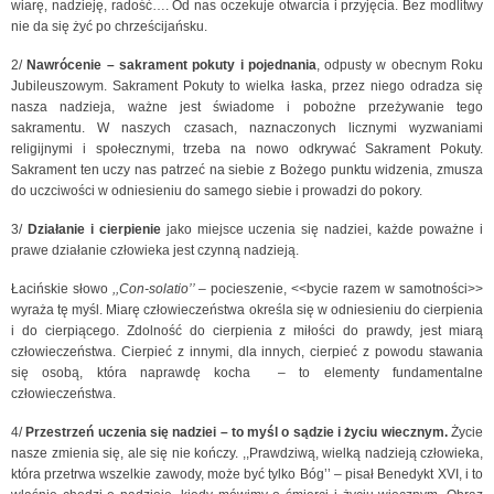
wiarę, nadzieję, radość…. Od nas oczekuje otwarcia i przyjęcia. Bez modlitwy
nie da się żyć po chrześcijańsku.
2/
Nawrócenie – sakrament pokuty i pojednania
, odpusty w obecnym Roku
Jubileuszowym. Sakrament Pokuty to wielka łaska, przez niego odradza się
nasza nadzieja, ważne jest świadome i pobożne przeżywanie tego
sakramentu. W naszych czasach, naznaczonych licznymi wyzwaniami
religijnymi i społecznymi, trzeba na nowo odkrywać Sakrament Pokuty.
Sakrament ten uczy nas patrzeć na siebie z Bożego punktu widzenia, zmusza
do uczciwości w odniesieniu do samego siebie i prowadzi do pokory.
3/
Działanie i cierpienie
jako miejsce uczenia się nadziei, każde poważne i
prawe działanie człowieka jest czynną nadzieją.
Łacińskie słowo
,,Con-solatio’’ –
pocieszenie, <<bycie razem w samotności>>
wyraża tę myśl. Miarę człowieczeństwa określa się w odniesieniu do cierpienia
i do cierpiącego. Zdolność do cierpienia z miłości do prawdy, jest miarą
człowieczeństwa. Cierpieć z innymi, dla innych, cierpieć z powodu stawania
się osobą, która naprawdę kocha – to elementy fundamentalne
człowieczeństwa.
4/
Przestrzeń uczenia się nadziei – to myśl o sądzie i życiu wiecznym.
Życie
nasze zmienia się, ale się nie kończy. ,,Prawdziwą, wielką nadzieją człowieka,
która przetrwa wszelkie zawody, może być tylko Bóg’’ – pisał Benedykt XVI, i to