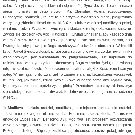
modlitwy a także uświadomienia sobie miłości i troski Maryi, o nas – o swoje
dzieci. Maryja uczy nas poddawania się woli Jej Syna, Jezusa i otwiera nasze
serca i umysły na Jego słowo. Ks. Stanisław Potera, rozpoczynając
Eucharystię, podkreślił, iż jest to pielgrzymka zwierzenia Maryi, pielgrzymka
wiary, pogłębienia miłości do Matki Bożej, a także wspólnej modlitwy o pokój,
w intencji rodzin. W Jej Matczyne ręce, składamy troskę o zbawienie wieczne.
Zwrócił się do członków Akcji Katolickiej i Civitas Christiana, aby każdego dnia
włączać się w dzieła ewangelizacji, pochylać się nad Słowem Bożym, nad
Ewangelią, aby prawdę o Bogu przekazywać odważnie otoczeniu. W homilii
ks. dr Paweł Synoś, wskazał, iż jubileusz zarówno w wymiarze duchowym, jak i
wspólnotowym, jest wezwaniem do pielgrzymowania, jest impulsem do
refleksji nad własnym życiem, obecnością Boga w swoim życiu, nad własną
misją w społeczeństwie. Jest czasem odnowienia więzi z Kościołem i samym
sobą. W nawiązaniu do Ewangelii o zasiewie ziarna, kaznodzieja wskazywał,
iż Pan Bóg, jak ziarno, rzuca Swoje Słowo w nasze serca aby wydało plon,
tylko czy nasze serce będzie żyzną glebą? Przedstawił sposoby jak troszczyć
się o glebę naszego serca, aby wydało dobry owoc, jak pielęgnować nadzieję
w sercu.
1/
Modlitwa
– szkoła nadziei, modlitwa jest miejscem uczenia się nadziei.
,,Jeśli mnie już więcej nikt nie słucha, Bóg mnie jeszcze słucha ‘’ – pisał w
encyklice ,,Spes salvi‘’ Benedykt XVI. Modlitwa jest procesem oczyszczania
wewnętrznego, otwiera na świat Boga, jest spotkaniem dwóch pragnień:
Bożego i ludzkiego. Bóg daje znaki swojej obecności poprzez: pokój, odwagę,