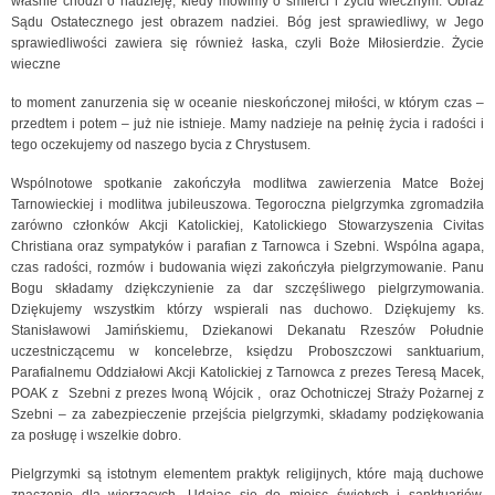
właśnie chodzi o nadzieję, kiedy mówimy o śmierci i życiu wiecznym. Obraz
Sądu Ostatecznego jest obrazem nadziei. Bóg jest sprawiedliwy, w Jego
sprawiedliwości zawiera się również łaska, czyli Boże Miłosierdzie. Życie
wieczne
to moment zanurzenia się w oceanie nieskończonej miłości, w którym czas –
przedtem i potem – już nie istnieje. Mamy nadzieje na pełnię życia i radości i
tego oczekujemy od naszego bycia z Chrystusem.
Wspólnotowe spotkanie zakończyła modlitwa zawierzenia Matce Bożej
Tarnowieckiej i modlitwa jubileuszowa. Tegoroczna pielgrzymka zgromadziła
zarówno członków Akcji Katolickiej, Katolickiego Stowarzyszenia Civitas
Christiana oraz sympatyków i parafian z Tarnowca i Szebni. Wspólna agapa,
czas radości, rozmów i budowania więzi zakończyła pielgrzymowanie. Panu
Bogu składamy dziękczynienie za dar szczęśliwego pielgrzymowania.
Dziękujemy wszystkim którzy wspierali nas duchowo. Dziękujemy ks.
Stanisławowi Jamińskiemu, Dziekanowi Dekanatu Rzeszów Południe
uczestniczącemu w koncelebrze, księdzu Proboszczowi sanktuarium,
Parafialnemu Oddziałowi Akcji Katolickiej z Tarnowca z prezes Teresą Macek,
POAK z Szebni z prezes Iwoną Wójcik , oraz Ochotniczej Straży Pożarnej z
Szebni – za zabezpieczenie przejścia pielgrzymki, składamy podziękowania
za posługę i wszelkie dobro.
Pielgrzymki są istotnym elementem praktyk religijnych, które mają duchowe