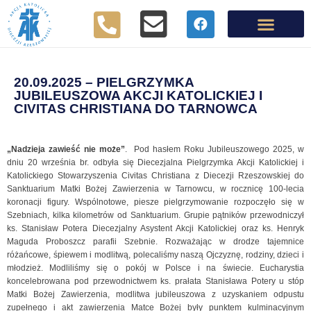
20.09.2025 – PIELGRZYMKA
JUBILEUSZOWA AKCJI KATOLICKIEJ I
CIVITAS CHRISTIANA DO TARNOWCA
„Nadzieja zawieść nie może”
. Pod hasłem Roku Jubileuszowego 2025, w
dniu 20 września br. odbyła się Diecezjalna Pielgrzymka Akcji Katolickiej i
Katolickiego Stowarzyszenia Civitas Christiana z Diecezji Rzeszowskiej do
Sanktuarium Matki Bożej Zawierzenia w Tarnowcu, w rocznicę 100-lecia
koronacji figury. Wspólnotowe, piesze pielgrzymowanie rozpoczęło się w
Szebniach, kilka kilometrów od Sanktuarium. Grupie pątników przewodniczył
ks. Stanisław Potera Diecezjalny Asystent Akcji Katolickiej oraz ks. Henryk
Maguda Proboszcz parafii Szebnie. Rozważając w drodze tajemnice
różańcowe, śpiewem i modlitwą, polecaliśmy naszą Ojczyznę, rodziny, dzieci i
młodzież. Modliliśmy się o pokój w Polsce i na świecie. Eucharystia
koncelebrowana pod przewodnictwem ks. prałata Stanisława Potery u stóp
Matki Bożej Zawierzenia, modlitwa jubileuszowa z uzyskaniem odpustu
zupełnego i akt zawierzenia Matce Bożej były punktem kulminacyjnym